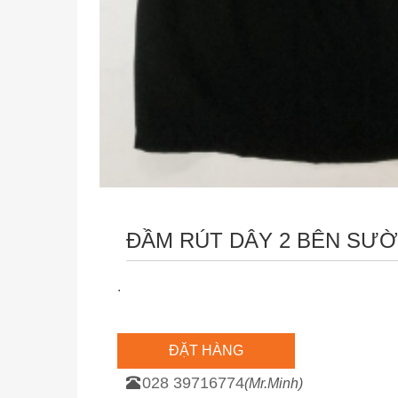
ĐẦM RÚT DÂY 2 BÊN SƯ
.
ĐẶT HÀNG
028 39716774
(Mr.Minh)