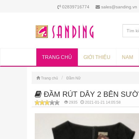
02839716774
sales@sanding.vn
TRANG CHỦ
GIỚI THIỆU
NAM
Trang chủ
Đầm Nữ
ĐẦM RÚT DÂY 2 BÊN SƯ
2935
2021-01-21 14:05:58