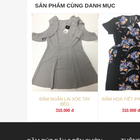
SẢN PHẨM CÙNG DANH MỤC
ĐẦM NGẮN LAI XÒE TAY
ĐẦM HỌA TIẾT P
BÈO
310.000 đ
310.000 