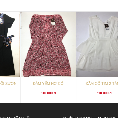
HỐI SƯỜN
ĐẦM YẾM NƠ CỔ
ĐẦM CỔ TIM 2 T
đ
310.000 đ
310.000 đ