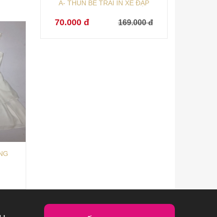
Á- THUN BÉ TRAI IN XE ĐẠP
70.000 đ
169.000 đ
ẦNG