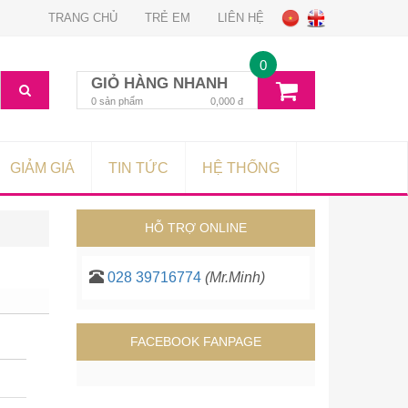
TRANG CHỦ
TRẺ EM
LIÊN HỆ
0
GIỎ HÀNG NHANH
0
sản phẩm
0,000
đ
GIẢM GIÁ
TIN TỨC
HỆ THỐNG
HỖ TRỢ ONLINE
028 39716774
(Mr.Minh)
FACEBOOK FANPAGE