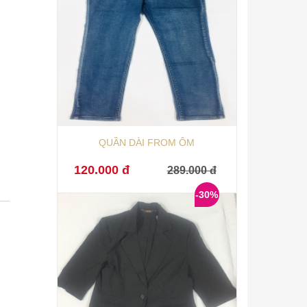
QUẦN DÀI FROM ÔM
120.000 đ
289.000 đ
-30%