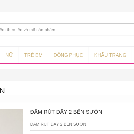
NỮ
TRẺ EM
ĐỒNG PHỤC
KHẨU TRANG
ỜN
ĐẦM RÚT DÂY 2 BÊN SƯỜN
ĐẦM RÚT DÂY 2 BÊN SƯỜN