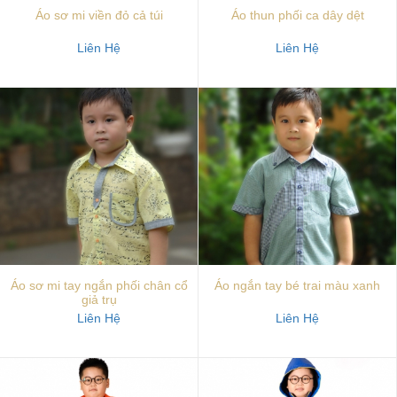
Áo sơ mi viền đỏ cả túi
Áo thun phối ca dây dệt
Liên Hệ
Liên Hệ
Áo sơ mi tay ngắn phối chân cổ
Áo ngắn tay bé trai màu xanh
giả trụ
Liên Hệ
Liên Hệ