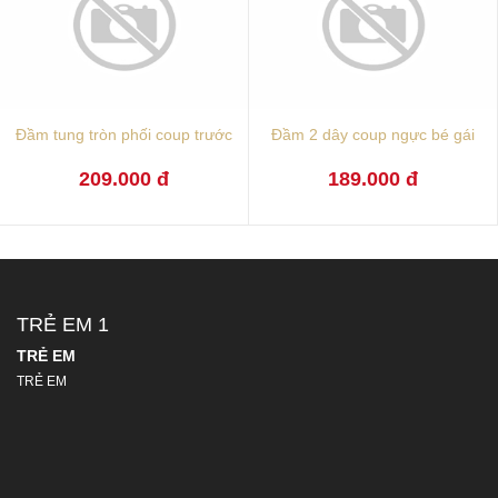
Đầm tung tròn phối coup trước
Đầm 2 dây coup ngực bé gái
209.000 đ
189.000 đ
TRẺ EM 1
TRẺ EM
TRẺ EM