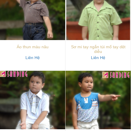
Áo thun màu nâu
Sơ mi tay ngắn túi mổ tay dệt
diễu
Liên Hệ
Liên Hệ