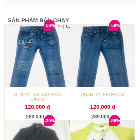
SẢN PHẨM BÁN CHẠY
-58%
-58%
Q. JEAN TÚI SAU PHỐI
QUẦN DÀI FROM ÔM
D/KÉO
120.000 đ
120.000 đ
289.000 đ
289.000 đ
-30%
-59%