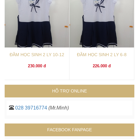
ĐẦM HỌC SINH 2 LY 10-12
ĐẦM HỌC SINH 2 LY 6-8
230.000 đ
226.000 đ
HỖ TRỢ ONLINE
028 39716774
(Mr.Minh)
FACEBOOK FANPAGE