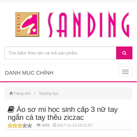
DANH MỤC CHÍNH
Togg
navig
Trang chủ
Trường học
Áo sơ mi học sinh cấp 3 nữ tay
ngắn cá tay thêu ziczac
3898
2017-11-23 10:11:07