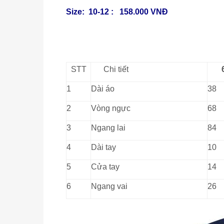
Size: 10-12 : 158.000 VNĐ
STT
Chi tiết
1
Dài áo
38
2
Vòng ngực
68
3
Ngang lai
84
4
Dài tay
10
5
Cửa tay
14
6
Ngang vai
26