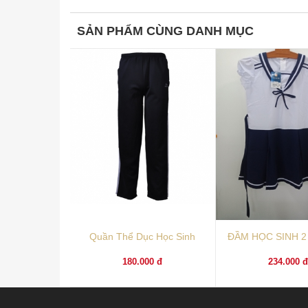
SẢN PHẨM CÙNG DANH MỤC
Quần Thể Dục Học Sinh
ĐẦM HỌC SINH 2 
180.000 đ
234.000 