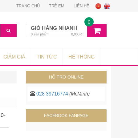
TRANG CHỦ
TRẺ EM
LIÊN HỆ
0
GIỎ HÀNG NHANH
0
sản phẩm
0,000
đ
GIẢM GIÁ
TIN TỨC
HỆ THỐNG
HỖ TRỢ ONLINE
028 39716774
(Mr.Minh)
10-
FACEBOOK FANPAGE