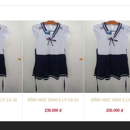
LY 14-16
ĐẦM HỌC SINH 2 LY 10-12
ĐẦM HỌC SINH 2 LY
đ
230.000 đ
226.000 đ