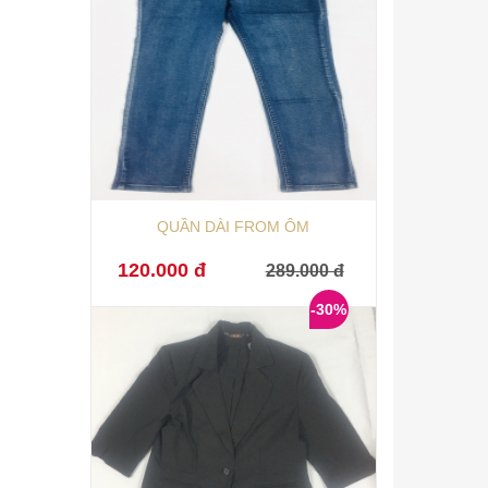
QUẦN DÀI FROM ÔM
120.000 đ
289.000 đ
-30%