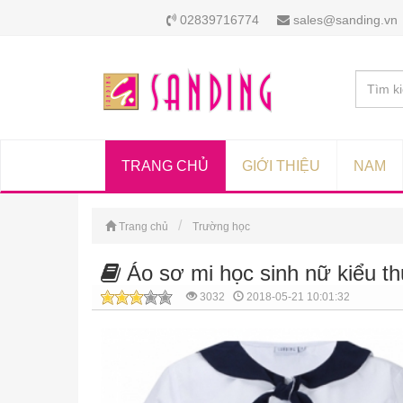
02839716774
sales@sanding.vn
TRANG CHỦ
GIỚI THIỆU
NAM
Trang chủ
Trường học
Áo sơ mi học sinh nữ kiểu th
3032
2018-05-21 10:01:32