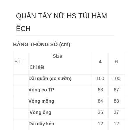
QUÂN TÂY NỮ HS TÚI HÀM
ẾCH
BẢNG THÔNG SÔ (cm)
Size
STT
4
6
Chi tiết
Dài quần (đo sườn)
100
100
Vòng eo TP
63
67
Vòng mông
84
88
Vòng ống
36
37
Dài dây kéo
12
12