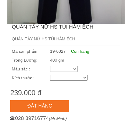
QUÂN TÂY NỮ HS TÚI HÀM ẾCH
QUÂN TÂY NỮ HS TÚI HÀM ẾCH
Mã sản phẩm:
19-0027
Còn hàng
Trọng Lượng:
400 gm
Màu sắc :
Kích thước :
239.000 đ
ĐẶT HÀNG
028 39716774
(Mr.Minh)