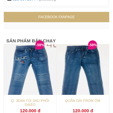
FACEBOOK FANPAGE
SẢN PHẨM BÁN CHẠY
-58%
-58%
Q. JEAN TÚI SAU PHỐI
QUẦN DÀI FROM ÔM
D/KÉO
120.000 đ
120.000 đ