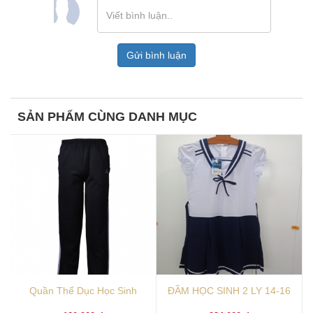
Gửi bình luận
SẢN PHẨM CÙNG DANH MỤC
Quần Thể Dục Học Sinh
ĐẦM HỌC SINH 2 LY 14-16