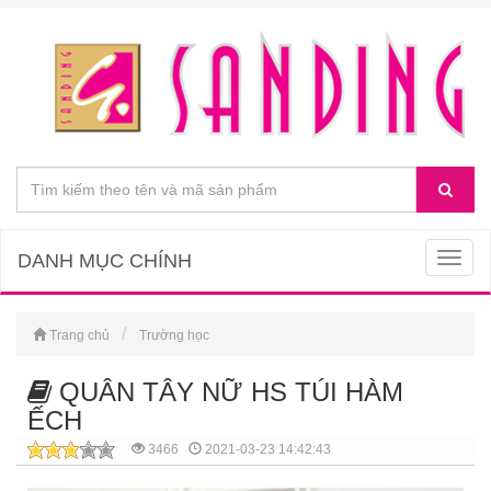
DANH MỤC CHÍNH
Togg
navig
Trang chủ
Trường học
QUÂN TÂY NỮ HS TÚI HÀM
ẾCH
3466
2021-03-23 14:42:43