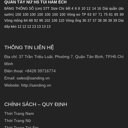
QUÂN TÂY NỮ HS TÚI HÀM ẾCH
BẢNG THÔNG SÔ (cm) STT Size Chi tiết 4 6 8 10 12 14 16 Dài quần (đo
sườn) 100 100 100 100 100 100 100 Vòng eo TP 63 67 71 75 81 85 89
Vòng mông 84 88 92 96 102 106 110 Vòng ống 36 37 37 38 38 39 39 Dài
dây kéo 12 12 12 13 13 13 13
THÔNG TIN LIÊN HỆ
Địa chỉ: 37 Trần Triệu Luật, Phường 7, Quận Tân Bình, TP.Hồ Chí
Minh
Điện thoại: +8428 39716774
Email: sales@sanding.vn
Website: http://sanding.vn
CHÍNH SÁCH – QUY ĐỊNH
Thời Trang Nam
Thời Trang Nữ
Thời Trang Trẻ Em