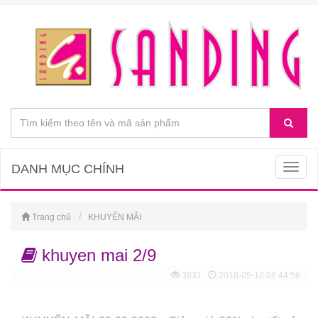
DANH MỤC CHÍNH
Togg
navig
Trang chủ
KHUYẾN MÃI
khuyen mai 2/9
3831
2018-05-12 08:44:56