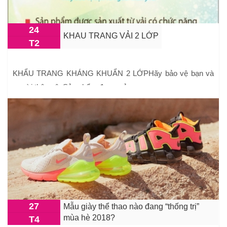
24
KHAU TRANG VẢI 2 LỚP
T2
KHẨU TRANG KHÁNG KHUẨN 2 LỚPHãy bảo vệ bạn và
người thân yêuSản phẩm được sản xu ...
27
Mẫu giày thể thao nào đang “thống trị”
mùa hè 2018?
T4