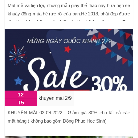
Mát mẻ và tiện lợi, những mẫu giày thể thao này hứa hẹn sẽ
khuấy động mùa hè rực rỡ của bạn.Hè 2018, phái đẹp được
dịp đón nhận những mẫu thiết kế giày thể thao ấn tượng. Tuy
nhiên ...
12
khuyen mai 2/9
T5
KHUYẾN MÃI 02-09-2022 - Giảm giá 30% cho tất cả các
mặt hàng ( không bao gồm Đồng Phục Học Sinh)